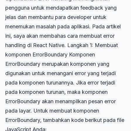
pengguna untuk mendapatkan feedback yang
jelas dan membantu para developer untuk
menemukan masalah pada aplikasi. Pada artikel
ini, saya akan membahas cara membuat error
handling di React Native. Langkah 1: Membuat
komponen ErrorBoundary Komponen
ErrorBoundary merupakan komponen yang
digunakan untuk menangani error yang terjadi
pada komponen turunannya. Jika error terjadi
pada komponen turunan, maka komponen
ErrorBoundary akan menampilkan pesan error
pada layar. Untuk membuat komponen
ErrorBoundary, tambahkan kode berikut pada file
JavaScript Anda: