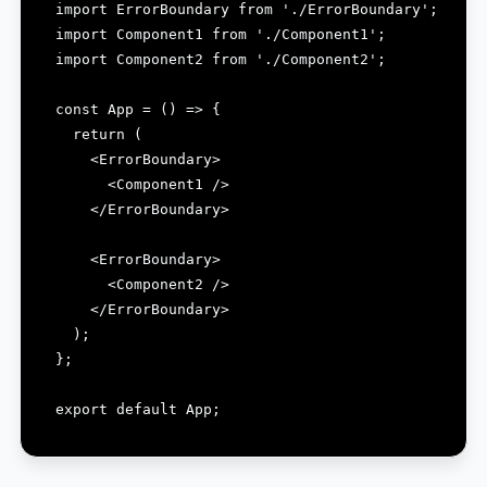
import ErrorBoundary from './ErrorBoundary';

import Component1 from './Component1';

import Component2 from './Component2';

const App = () => {

  return (

    <ErrorBoundary>

      <Component1 />

    </ErrorBoundary>

    <ErrorBoundary>

      <Component2 />

    </ErrorBoundary>

  );

};
