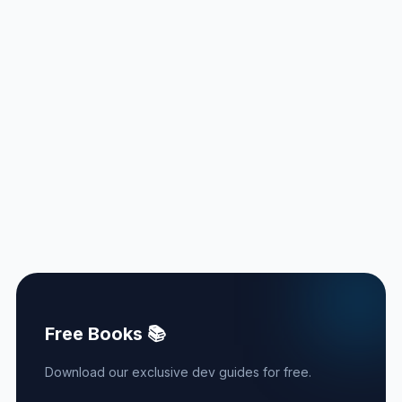
Free Books 📚
Download our exclusive dev guides for free.