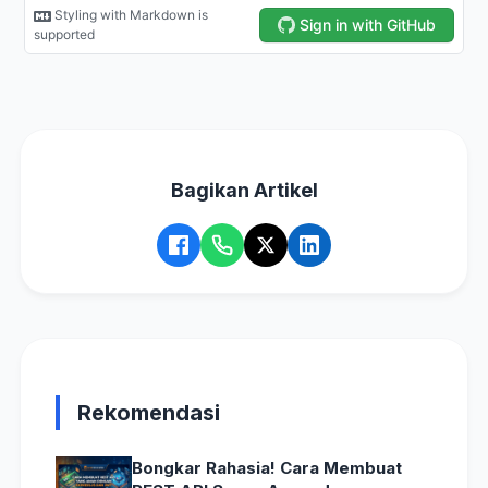
Bagikan Artikel
Rekomendasi
Bongkar Rahasia! Cara Membuat