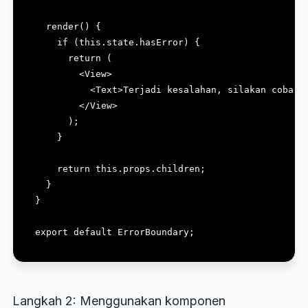
  render() {

    if (this.state.hasError) {

      return (

        <View>

          <Text>Terjadi kesalahan, silakan coba la
        </View>

      );

    }

    return this.props.children;

  }

}

Langkah 2: Menggunakan komponen