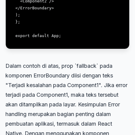
  <Component2 />

</ErrorBoundary>

);

};

export default App;
Dalam contoh di atas, prop `fallback` pada
komponen ErrorBoundary diisi dengan teks
"Terjadi kesalahan pada Component1". Jika error
terjadi pada Component1, maka teks tersebut
akan ditampilkan pada layar. Kesimpulan Error
handling merupakan bagian penting dalam
pembuatan aplikasi, termasuk dalam React
Native. Dengan menggunakan komponen