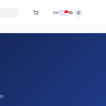
EN
ID
hp.