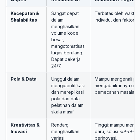
Kecepatan &
Sangat cepat
Terbatas oleh waktu, 
Skalabilitas
dalam
individu, dan faktor k
menghasilkan
volume kode
besar,
mengotomatisasi
tugas berulang.
Dapat bekerja
24/7.
Pola & Data
Unggul dalam
Mampu mengenali pola
mengidentifikasi
mengabaikannya untuk
dan mereplikasi
pemecahan masalah b
pola dari data
pelatihan dalam
skala masif.
Kreativitas &
Rendah;
Tinggi; mampu mencip
Inovasi
menghasilkan
baru, solusi
out-of-th
variasi
berinovasi.